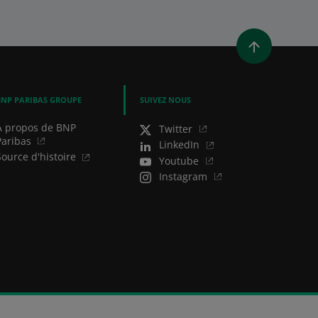
NE NOUVELLE FENÊTRE)
OUVRE UNE NOUVELLE FENÊTRE)
LINKEDIN (OUVRE UNE NOUVELLE FENÊTRE)
AGER PAR EMAIL
BNP PARIBAS GROUPE
SUIVEZ NOUS
A propos de BNP
Twitter
Paribas
LinkedIn
Source d'histoire
Youtube
Instagram