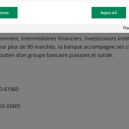
curities.bnpparibas.com
oices
Reject All
ecurities Services est l’un des principaux acteurs mo
ssement, intermédiaires financiers, investisseurs inst
sur plus de 90 marchés, la banque accompagne ses cli
 soutien d’un groupe bancaire puissant et solide.
-61960
0-33405