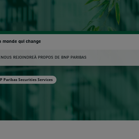
n monde qui change
E
NOUS REJOINDRE
À PROPOS DE BNP PARIBAS
hercher
P Paribas Securities Services