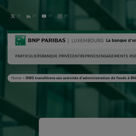
TWITTER
LINKEDIN
YOUTUBE
INSTAGRAM
BNP Paribas
LUXEMBOURG
La banque d'u
PARTICULIERS
BANQUE PRIVÉE
ENTREPRISES
ENGAGEMENTS RS
C
Home
>
DWS transférera ses activités d’administration de fonds à BN
Entrez les termes à rechercher