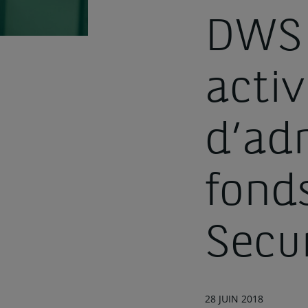
DWS 
activ
d’ad
fond
Secur
28 JUIN 2018