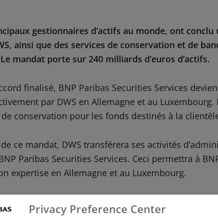
ncipaux gestionnaires d’actifs au monde, ont conclu 
WS, ainsi que des services de conservation et de ban
Le mandat porte sur 240 milliards d’euros d’actifs.
ccord finalisé, BNP Paribas Securities Services devien
ctivement par DWS en Allemagne et au Luxembourg. L
 de conservation pour les fonds destinés à la clientèl
 de ce mandat, DWS transférera ses activités d’admin
BNP Paribas Securities Services. Ceci permettra à BNP
son expertise en Allemagne et au Luxembourg.
ur son expertise multi-locale, son approche digitale 
Privacy Preference Center