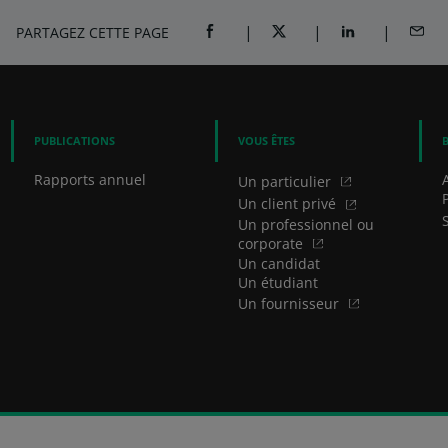
PARTAGEZ CETTE PAGE
PARTAGER SUR FACEBOOK (OUVRE U
PARTAGER SUR TWITTER (
PARTAGER SUR 
PART
PUBLICATIONS
VOUS ÊTES
Rapports annuel
Un particulier
Un client privé
Un professionnel ou
corporate
Un candidat
Un étudiant
Un fournisseur