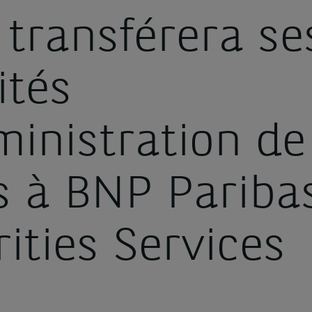
transférera se
ités
ministration de
s à BNP Pariba
ities Services