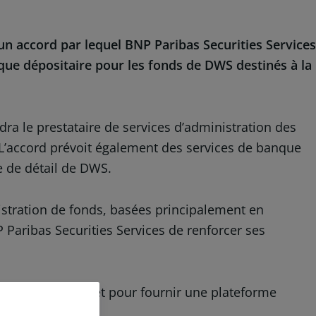
un accord par lequel BNP Paribas Securities Services
que dépositaire pour les fonds de DWS destinés à la
dra le prestataire de services d’administration des
’accord prévoit également des services de banque
e de détail de DWS.
istration de fonds, basées principalement en
 Paribas Securities Services de renforcer ses
du métier titres et pour fournir une plateforme