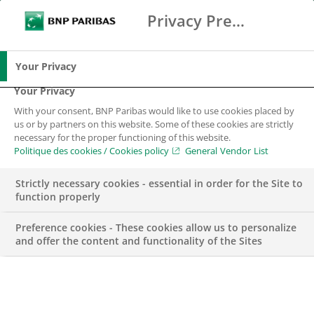
Privacy Preference Center
Chercher
BNP Paribas
Me
Entrez les termes à rechercher
Chercher
Your Privacy
Your Privacy
With your consent, BNP Paribas would like to use cookies placed by
Banque Privée
us or by partners on this website. Some of these cookies are strictly
necessary for the proper functioning of this website.
Politique des cookies / Cookies policy
General Vendor List
Strictly necessary cookies - essential in order for the Site to
function properly
Preference cookies - These cookies allow us to personalize
and offer the content and functionality of the Sites
Une expertise au service de la
gestion de votre patrimoine