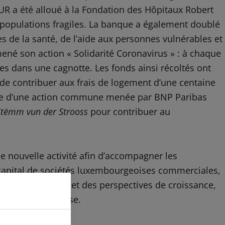
UR a été alloué à la Fondation des Hôpitaux Robert
s populations fragiles. La banque a également doublé
s de la santé, de l’aide aux personnes vulnérables et
mené son action « Solidarité Coronavirus » : à chaque
s dans une cagnotte. Les fonds ainsi récoltés ont
de contribuer aux frais de logement d’une centaine
 suite d’une action commune menée par BNP Paribas
Stëmm vun der Strooss
pour contribuer au
 nouvelle activité afin d’accompagner les
e capital de sociétés luxembourgeoises commerciales,
 activité rentable et des perspectives de croissance,
ission d’entreprise.