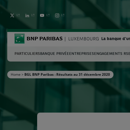
TWITTER
LINKEDIN
YOUTUBE
INSTAGRAM
BNP Paribas
LUXEMBOURG
La banque d'u
PARTICULIERS
BANQUE PRIVÉE
ENTREPRISES
ENGAGEMENTS RS
C
Home
>
BGL BNP Paribas : Résultats au 31 décembre 2020
Entrez les termes à rechercher