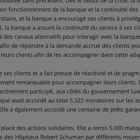
ndiale sans précédent. Dès le début de la crise, la b
e bon fonctionnement de la banque et la continuité de
nitaire, et la banque a encouragé ses clients à privilé
la banque a assuré la continuité du service à ses cl
 à des canaux alternatifs pour interagir avec la banqu
ée afin de répondre à la demande accrue des clients 
leurs clients afin de les accompagner dans cette ada
 ses clients et a fait preuve de réactivité et de prag
ment remarquable pour accompagner leurs clients, leu
i activement participé, aux côtés du gouvernement lu
que avait accordé au total 5.322 moratoires sur les ac
 Elle a également accordé une centaine de prêts garanti
n place des actions solidaires. Elle a remis 5.000 ma
sins des Hôpitaux Robert Schuman par différents moyen