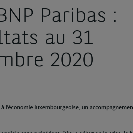
BNP Paribas :
ltats au 31
mbre 2020
en à l’économie luxembourgeoise
,
un accompagnement r