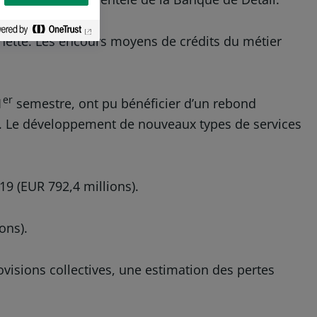
nette. Les encours moyens de crédits du métier
er
1
semestre, ont pu bénéficier d’un rebond
3%. Le développement de nouveaux types de services
19 (EUR 792,4 millions).
ons).
ovisions collectives, une estimation des pertes