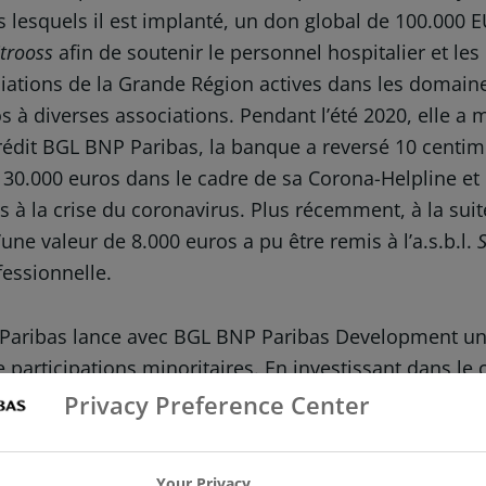
lesquels il est implanté, un don global de 100.000 E
trooss
afin de soutenir le personnel hospitalier et le
ciations de la Grande Région actives dans les domaine
s à diverses associations. Pendant l’été 2020, elle a 
édit BGL BNP Paribas, la banque a reversé 10 centime
30.000 euros dans le cadre de sa Corona-Helpline et 
liées à la crise du coronavirus. Plus récemment, à la
e valeur de 8.000 euros a pu être remis à l’a.s.b.l.
fessionnelle.
 Paribas lance avec BGL BNP Paribas Development une
 participations minoritaires. En investissant dans l
hiffre d’affaires supérieur à 10 millions d’euros, une
Privacy Preference Center
ance interne ou externe et les soutenir dans la transm
Your Privacy