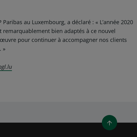
 Paribas au Luxembourg, a déclaré : « L’année 2020
sont remarquablement bien adaptés à ce nouvel
 en œuvre pour continuer à accompagner nos clients
. »
gl.lu
NE NOUVELLE FENÊTRE)
OUVRE UNE NOUVELLE FENÊTRE)
LINKEDIN (OUVRE UNE NOUVELLE FENÊTRE)
AGER PAR EMAIL