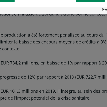
nt
sont en hausse de 2% du fait d’une bonne collecte 
le production a été fortement pénalisée au cours du 
e limiter la baisse des encours moyens de crédits à 
e contexte.
à EUR 784,2 millions, en baisse de 1% par rapport à 20
, progresse de 12% par rapport à 2019 (EUR 722,7 milli
EUR 101,3 millions en 2019. Il intègre, au sein des pr
e de l’impact potentiel de la crise sanitaire.