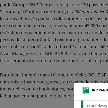
par le Groupe BNP Paribas dans plus de 30 pays dans 
Schuman, à Caritas Luxembourg et à
Stëmm vun der S
les dons effectués par ses collaborateurs à des asso
de la recherche médicale, reversant ainsi 45.000 euro
opération de paiement effectuée avec une carte de cr
permis de soutenir Caritas Luxembourg à hauteur de 
de clients confrontés à des difficultés financières 
Asset Management et BGL BNP Paribas, un chèque d’un
financement d’un projet de réinsertion sociale et pro
Fortement intégrée dans l’économie réelle, BGL BNP
entreprises luxembourgeoises au travers de prises de
industrielles ou technologiques, non cotées, avec un c
la banque entend participer à leurs projets de croiss
Your Privacy