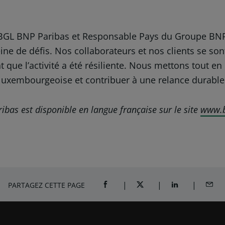
e BGL BNP Paribas et Responsable Pays du Groupe BNP
eine de défis. Nos collaborateurs et nos clients se 
nt que l’activité a été résiliente. Nous mettons tout
 luxembourgeoise et contribuer à une relance durable
as est disponible en langue française sur le site
www.b
PARTAGEZ CETTE PAGE
PARTAGER SUR FACEBOOK (OUVRE U
PARTAGER SUR TWITTER (
PARTAGER SUR 
PART