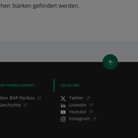
chen Stärken gefördert werden.
UES FENSTER)
T EIN NEUES FENSTER)
LEN (ÖFFNET EIN NEUES FENSTER)
AIL TEILEN
BNP PARIBAS GRÜPPE
FOLGE UNS
Über BNP Paribas
Twitter
Geschichte
LinkedIn
Youtube
Instagram