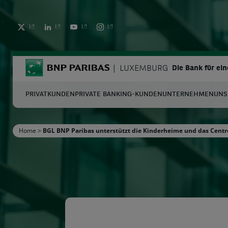
TWITTER
LINKEDIN
YOUTUBE
INSTAGRAM
BNP Paribas
LUXEMBURG
Die Bank für ei
PRIVATKUNDEN
PRIVATE BANKING-KUNDEN
UNTERNEHMEN
UNS
S
Home
>
BGL BNP Paribas unterstützt die Kinderheime und das Centr
Geben Sie die zu suchenden Begriffe ein