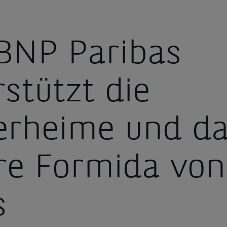
BNP Paribas
stützt die
erheime und d
re Formida von
s