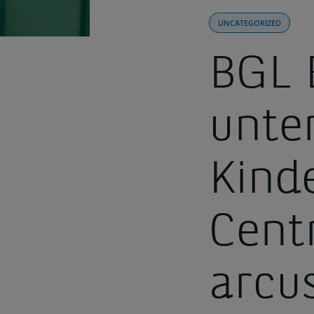
UNCATEGORIZED
BGL 
unter
Kind
Cent
arcu