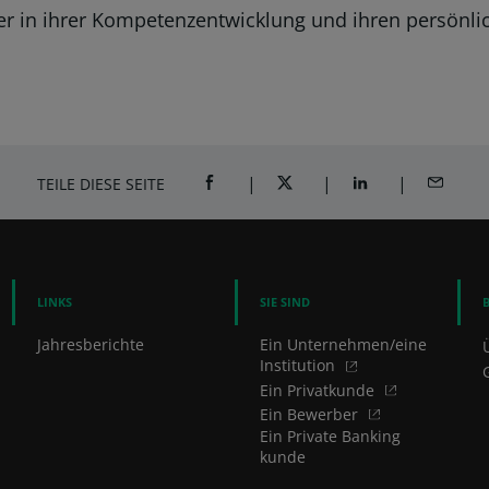
ter in ihrer Kompetenzentwicklung und ihren persönli
TEILE DIESE SEITE
AUF FACEBOOK TEILEN (ÖFFNET EIN NE
AUF TWITTER TEILEN (ÖFFNE
AUF LINKEDIN TEI
PER E-M
LINKS
SIE SIND
Jahresberichte
Ein Unternehmen/eine
Institution
Ein Privatkunde
Ein Bewerber
Ein Private Banking
kunde