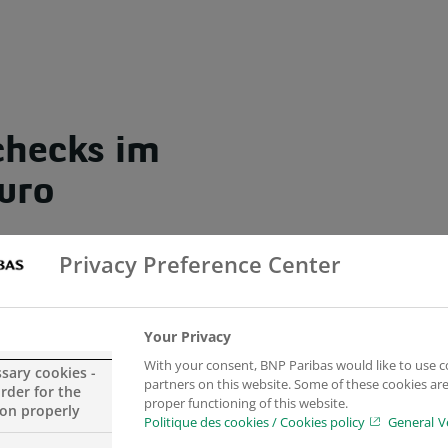
checks im
uro
Privacy Preference Center
and am Hauptsitz von BGL BNP Paribas eine Scheckü
arcus
statt. Die Abteilungen Corporate Banking und A
Your Privacy
n entschieden, anstelle von Geschenken zum Jahres
With your consent, BNP Paribas would like to use c
en. In Anwesenheit der Vertreter dieser beiden Gesc
ssary cookies -
partners on this website. Some of these cookies are 
order for the
wei Schecks im Gesamtwert von 10.000 Euro überreic
proper functioning of this website.
ion properly
Politique des cookies / Cookies policy
General V